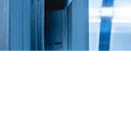
Haben Sie Fragen?
Wir stehen ihnen gerne zur Verfügung
KONTAKT
+49 176 23754114
info@blech-abkantservice-rennack.de