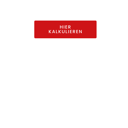
Maß.
HIER
KALKULIEREN
FENSTER-
BLECHE
Kalkulieren und bestellen Sie