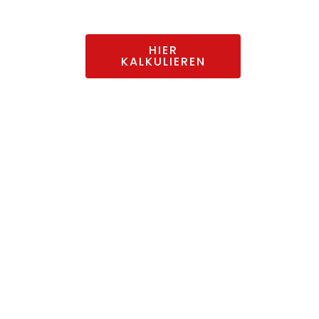
Ihre Fensterbleche nach Maß.
HIER
KALKULIEREN
Blech-
zuschnitte
Abkantservice | Kalkulieren und
bestellen Sie Blechteile nach