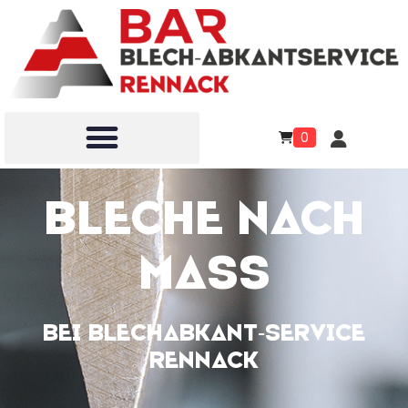
0
Bleche nach
MaSS
bei BLECHABKANT-SERVICE
RENNACK