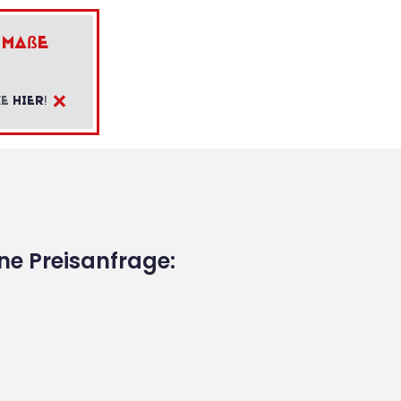
 Ma
ß
e
×
ke
hier!
ine Preisanfrage: