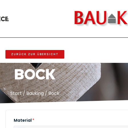
ZURÜCK ZUR ÜBERSICHT
Bock
Start
/
Bauking
/ Bock
Material
*