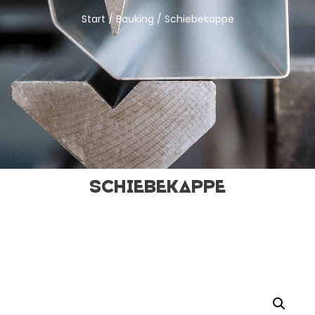
Start
/
Bauking
/ Schiebekappe
Schiebekappe