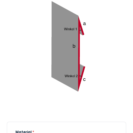
Material
*