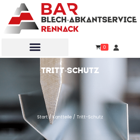
0
Tritt-Schutz
Start
/
Kantteile
/ Tritt-Schutz