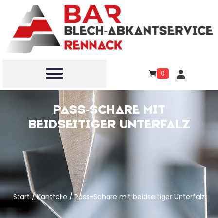
0
Pass-Schare mit
beidseitiger Unterfalz
Start
/
Kantteile
/ Pass-Schare mit beidseitiger Unterfalz