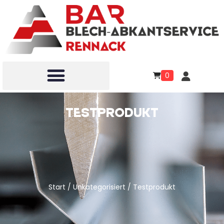
0
Testprodukt
Start
/
Unkategorisiert
/ Testprodukt