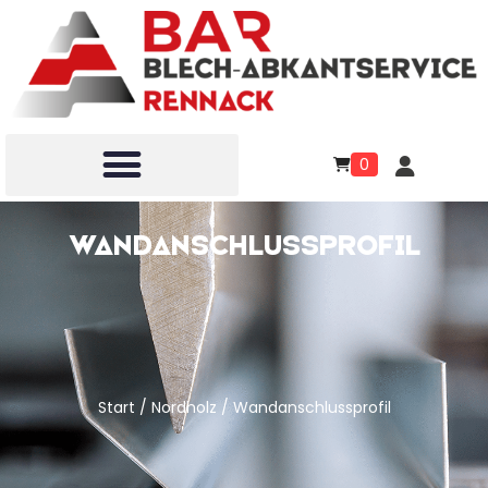
0
Wandanschlussprofil
Start
/
Nordholz
/ Wandanschlussprofil