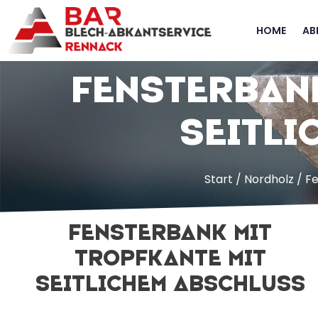
HOME
AB
Fensterbank
seitli
Start
/
Nordholz
/ Fe
Fensterbank mit
Tropfkante mit
seitlichem Abschluss