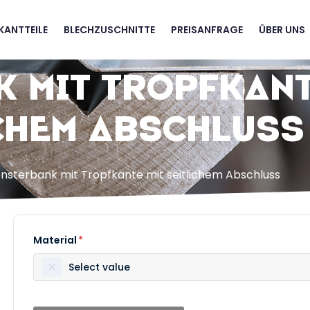
KANTTEILE
BLECHZUSCHNITTE
PREISANFRAGE
ÜBER UNS
 mit Tropfkant
chem Abschluss
nsterbank mit Tropfkante mit seitlichem Abschluss
Material
*
Select value